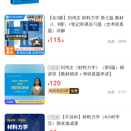
【全3册】刘鸿文 材料力学 第七版 教材
（Ⅰ、Ⅱ册）+笔记和课后习题（含考研真
题）详解
115
¥
.8
热度：3800
刘鸿文《材料力学》（第5版）精
AI视频
讲班【教材精讲＋考研真题串讲】
120
¥
考研考证VIP
免费
热度：3717
【不挂科】材料力学（4小时学
AI视频
完）期末速成课