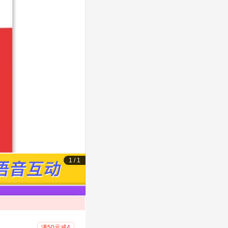
1
/
1
满50元减4