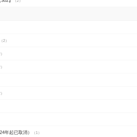
302】
（2）
（2）
2）
2）
2）
024年起已取消）
（1）